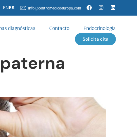
EN
ES
info@centromedicoeuropa.com
bas diagnósticas
Contacto
Endocrinología
Solicita cita
 paterna