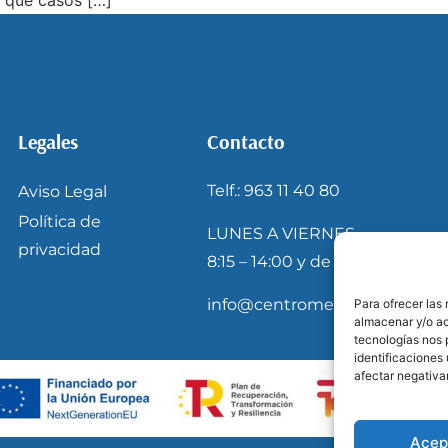
Legales
Contacto
Telf.: 963 11 40 80
Aviso Legal
Política de
LUNES A VIERNES
privacidad
8:15 – 14:00 y de 16:15 – 20:30
info@centromedicoeuropa.c
Para ofrecer las
almacenar y/o ac
tecnologías nos 
identificaciones 
afectar negativa
Acep