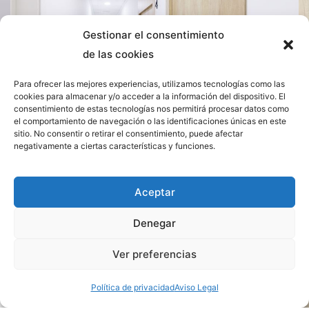
Gestionar el consentimiento
de las cookies
Para ofrecer las mejores experiencias, utilizamos tecnologías como las
cookies para almacenar y/o acceder a la información del dispositivo. El
consentimiento de estas tecnologías nos permitirá procesar datos como
el comportamiento de navegación o las identificaciones únicas en este
Cuidamos de ti con especialistas
sitio. No consentir o retirar el consentimiento, puede afectar
negativamente a ciertas características y funciones.
y tecnología de última
generación.
Aceptar
En el
Centro Médico Europa
, nuestro equipo
Denegar
multidisciplinario está compuesto por
Ver preferencias
profesionales altamente cualificados
en diversas
áreas de la salud.
Política de privacidad
Aviso Legal
Utilizamos los avances más recientes en