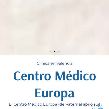
Clínica en Valencia
Descubre la belleza
Centro Médico
natural con nuestros
tratamientos de
Europa
medicina estética
El Centro Médico Europa (de Paterna) abrió sus