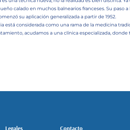
na técnica nueva, no la realidad es bien distinta. Ya en
eño calado en muchos balnearios franceses. Su paso a la 
comenzó su aplicación generalizada a partir de 1952.
ia está considerada como una rama de la medicina tradic
tamiento, acudamos a una clínica especializada, donde t
Legales
Contacto