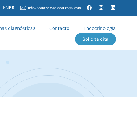
EN
ES
info@centromedicoeuropa.com
bas diagnósticas
Contacto
Endocrinología
Solicita cita