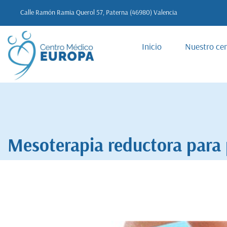
Calle Ramón Ramia Querol 57, Paterna (46980) Valencia
Inicio
Nuestro ce
Mesoterapia reductora para 